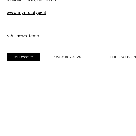
www.myprototype.it
< All news items
IMPRESSUM
P.Iva 02191700125
FOLLOW US O